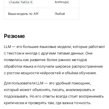
Anthropic
claude-fable-5
Как LLM работает в общих
чертах
Ваша модель по API
Любой
Чем LLM полезны
Основные разновидности
LLM
Резюме
1. Текстовые модели
общего назначения
2. Модели для кода
LLM — это большие языковые модели, которые работают
3. Инструкционные модели
с текстом и иногда с другими типами данных. Они
4. Диалоговые модели
появились как развитие более ранних методов
5. Мультимодальные
обработки языка и получили широкое распространение
модели
с ростом мощности нейросетей и объёма обучения.
Какие ещё бывают различия
Открытые и закрытые
Для пользователя LLM — это удобный помощник,
модели
который может объяснять, писать, анализировать и
Облачные и локальные
подсказывать. Но его ответы всегда стоит воспринимать
Большие и компактные
критически и проверять там, где важна точность.
Что такое параметры и