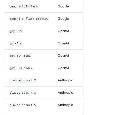
Google
gemini-3.5-flash
Google
gemini-3-flash-preview
OpenAI
gpt-5.5
OpenAI
gpt-5.4
OpenAI
gpt-5.4-mini
OpenAI
gpt-5.3-codex
Anthropic
claude-opus-4.7
Anthropic
claude-opus-4.8
Anthropic
claude-sonnet-5
Что означает LLM
Как появился термин