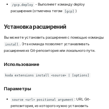
- Выполняет команду deploy
/gcp.deploy
расширения (отмечена тегом
)
[gcp]
Установка расширений
Вы можете установить расширения с помощью команды
. Эта команда позволяет устанавливать
install
расширения из Git-репозитория или локального пути.
Использование
koda extensions install <source> | [options]
Параметры
: URL Git-
source <url> positional argument
репозитория, из которого нужно установить