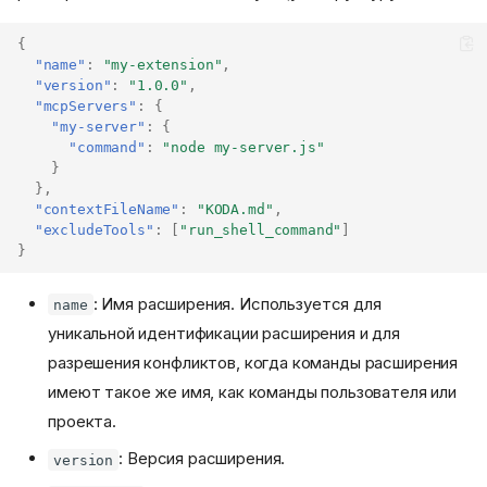
{
"name"
:
"my-extension"
,
"version"
:
"1.0.0"
,
"mcpServers"
:
{
"my-server"
:
{
"command"
:
"node my-server.js"
}
},
"contextFileName"
:
"KODA.md"
,
"excludeTools"
:
[
"run_shell_command"
]
}
: Имя расширения. Используется для
name
уникальной идентификации расширения и для
разрешения конфликтов, когда команды расширения
имеют такое же имя, как команды пользователя или
проекта.
: Версия расширения.
version