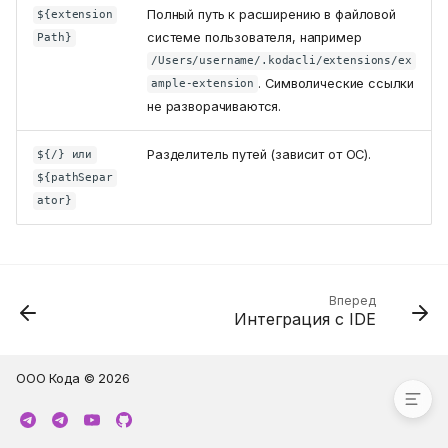
Полный путь к расширению в файловой
${extension
системе пользователя, например
Path}
/Users/username/.kodacli/extensions/ex
. Символические ссылки
ample-extension
не разворачиваются.
Как это работает
Разделитель путей (зависит от ОС).
${/} или
kodacli-extension.json
${pathSepar
Команды расширений
ator}
Пример
Разрешение конфликтов
Установка расширений
Использование
Вперед
Интеграция с IDE
Параметры
Переменные
ООО Кода © 2026