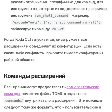
указать ограничения, специфичные для команд, для
инструментов, которые их поддерживают, например,
инструмент
. Например,
run_shell_command
"excludeTools": ["run_shell_command(rm -rf)"]
заблокирует команду
.
rm -rf
Когда Koda CLI запускается, он загружает все
расширения и объединяет их конфигурации. Если есть
какие-либо конфликты, приоритет имеет конфигурация
рабочей области.
Команды расширений
Расширения могут предоставлять
пользовательские
команды
, поместив файлы TOML в подкаталог
внутри каталога расширения. Эти команды
commands/
следуют тому же формату, что и пользовательские и