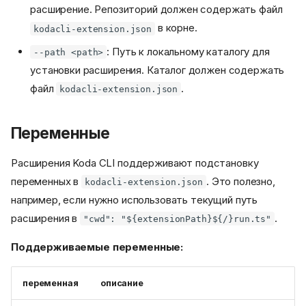
расширение. Репозиторий должен содержать файл
в корне.
kodacli-extension.json
: Путь к локальному каталогу для
--path <path>
установки расширения. Каталог должен содержать
файл
.
kodacli-extension.json
Переменные
Расширения Koda CLI поддерживают подстановку
переменных в
. Это полезно,
kodacli-extension.json
например, если нужно использовать текущий путь
расширения в
.
"cwd": "${extensionPath}${/}run.ts"
Поддерживаемые переменные:
переменная
описание