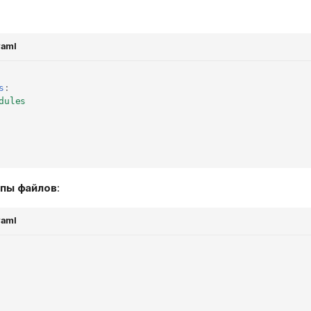
yaml
s
:
dules
пы файлов
:
yaml