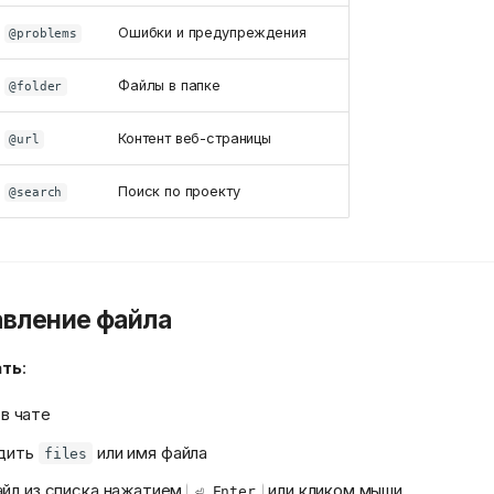
Ошибки и предупреждения
@problems
Файлы в папке
@folder
Контент веб-страницы
@url
Поиск по проекту
@search
авление файла
ать
:
в чате
одить
или имя файла
files
йл из списка нажатием
или кликом мыши
⏎ Enter