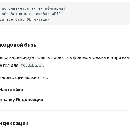
кодовой базы
ски индексирует файлы проекта в фоновом режиме и при изм
уется для
.
@Codebase
индексации можно так:
Настройки
вкладку
Индексация
индексации