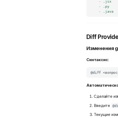
-
.jsx
-
.py
-
.java
Diff Provid
Изменения g
Синтаксис
:
Автоматическ
Сделайте из
Введите
@d
Текущие изм