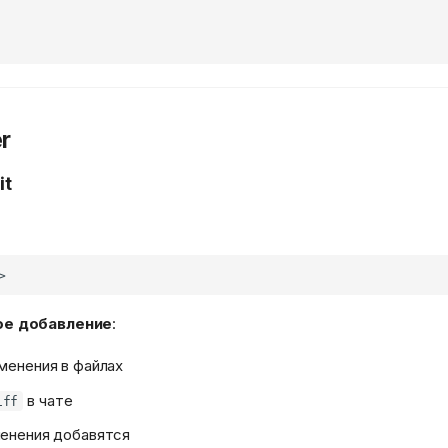
er
it
ое добавление
:
менения в файлах
в чате
iff
енения добавятся