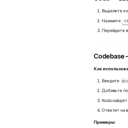
Выделите ко
Нажмите
C
Перейдите в
Codebase 
Как использов
Введите
@c
Добавьте по
Koda найдёт
Ответит на 
Примеры
: