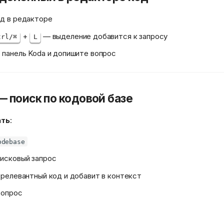
д в редакторе
+
— выделение добавится к запросу
trl/⌘
L
 панель Koda и допишите вопрос
— поиск по кодовой базе
ать
:
odebase
исковый запрос
 релевантный код и добавит в контекст
вопрос