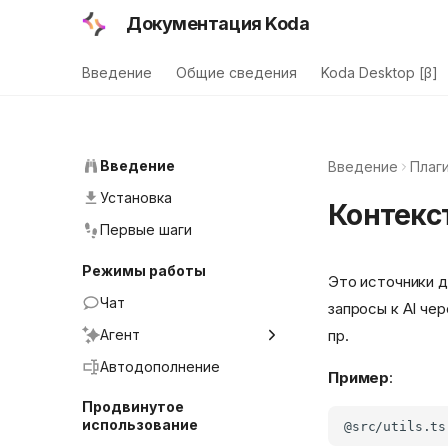
Документация Koda
Введение
Общие сведения
Koda Desktop [β]
Введение
Введение
Плаги
Установка
Контекс
Первые шаги
Режимы работы
Это источники 
Чат
запросы к AI че
Агент
пр.
Правила
Автодополнение
Пример
:
Инструменты
Продвинутое
использование
Навыки