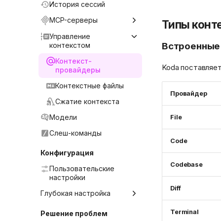
История сессий
MCP-серверы
Типы конт
Примеры
Управление
Встроенные
подключения
контекстом
Контекст-
Koda поставляет
провайдеры
Контекстные файлы
Провайдер
Сжатие контекста
Модели
File
Слеш-команды
Code
Конфигурация
Codebase
Пользовательские
настройки
Diff
Глубокая настройка
Файл config.yaml
Terminal
Решение проблем