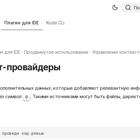
По
Плагин для IDE
Koda CLI
н для IDE
Продвинутое использование
Управление контекс
т-провайдеры
дополнительных данных, которые добавляют релевантную ин
рез символ
. Такими источниками могут быть файлы, директ
@