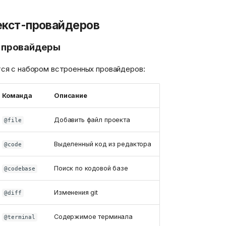
екст-провайдеров
 провайдеры
ся с набором встроенных провайдеров:
Команда
Описание
Добавить файл проекта
@file
Выделенный код из редактора
@code
Поиск по кодовой базе
@codebase
Изменения git
@diff
Содержимое терминала
@terminal