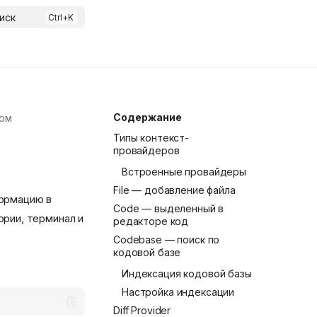
иск
Содержание
том
Типы контекст-
провайдеров
Встроенные провайдеры
File — добавление файла
формацию в
Code — выделенный в
ории, терминал и
редакторе код
Codebase — поиск по
кодовой базе
Индексация кодовой базы
Настройка индексации
Diff Provider