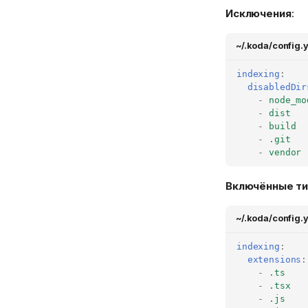
Исключения
:
~/.koda/config.
indexing
:
disabledDir
-
node_mo
-
dist
-
build
-
.git
-
vendor
Включённые ти
~/.koda/config.
indexing
:
extensions
:
-
.ts
-
.tsx
-
.js