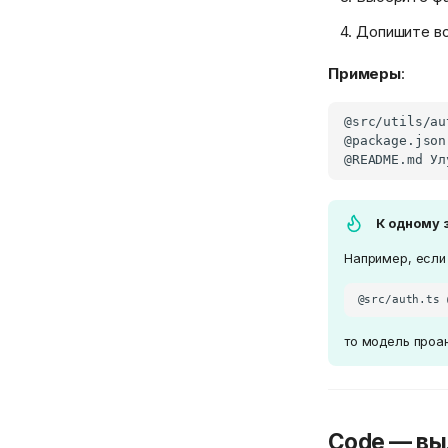
Допишите в
Примеры
:
К одному 
Например, если
то модель проа
Code — вы