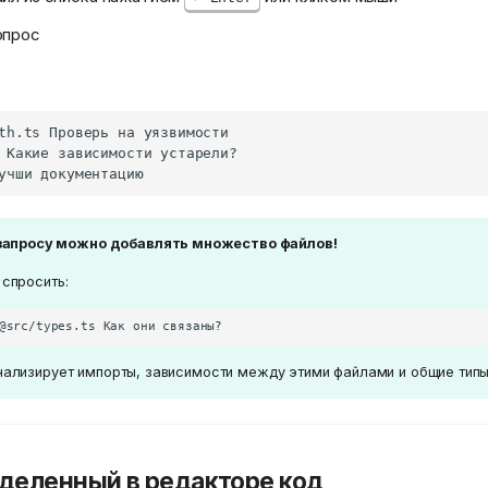
опрос
запросу можно добавлять множество файлов!
 спросить:
нализирует импорты, зависимости между этими файлами и общие типы
деленный в редакторе код