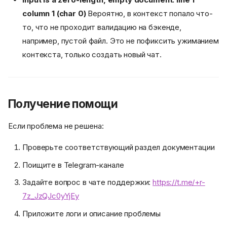
column 1 (char 0)
Вероятно, в контекст попало что-
то, что не проходит валидацию на бэкенде,
Проблемы установки
например, пустой файл. Это не пофиксить ужиманием
Ошибка при установке
контекста, только создать новый чат.
плагина IntelliJ
Проблемы с чатом
Чат не открывается
Сообщения не
Получение помощи
отправляются
Сессия не сохраняется
Если проблема не решена:
Ошибка: "Model not found"
Проверьте соответствующий раздел документации
Ошибка: "Context length
exceeded"
Поищите в Telegram-канале
Ошибка: "Failed to connect
to server"
Задайте вопрос в чате поддержки:
https://t.me/+r-
Ошибка: "Permission
7z_JzQJc0yYjEy
denied" (терминал)
Приложите логи и описание проблемы
Ошибка: "Index corrupted"