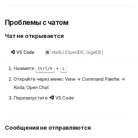
Проблемы с чатом
Чат не открывается
VS Code
IntelliJ (OpenIDE, GigaIDE)
Нажмите
+
Ctrl/⌘
L
Откройте через меню: View → Command Palette →
Koda: Open Chat
Перезапустите
VS Code
Сообщения не отправляются