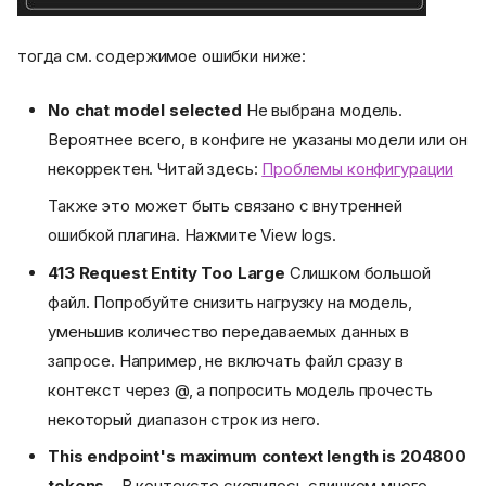
тогда см. содержимое ошибки ниже:
No chat model selected
Не выбрана модель.
Вероятнее всего, в конфиге не указаны модели или он
некорректен. Читай здесь:
Проблемы конфигурации
Также это может быть связано с внутренней
ошибкой плагина. Нажмите View logs.
413 Request Entity Too Large
Слишком большой
файл. Попробуйте снизить нагрузку на модель,
уменьшив количество передаваемых данных в
запросе. Например, не включать файл сразу в
контекст через @, а попросить модель прочесть
некоторый диапазон строк из него.
This endpoint's maximum context length is 204800
tokens...
В контексте скопилось слишком много