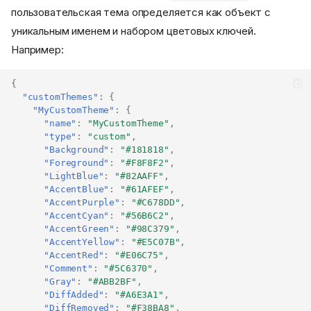
пользовательская тема определяется как объект с
уникальным именем и набором цветовых ключей.
Например:
{
"customThemes"
:
{
"MyCustomTheme"
:
{
"name"
:
"MyCustomTheme"
,
"type"
:
"custom"
,
"Background"
:
"#181818"
,
"Foreground"
:
"#F8F8F2"
,
"LightBlue"
:
"#82AAFF"
,
"AccentBlue"
:
"#61AFEF"
,
"AccentPurple"
:
"#C678DD"
,
"AccentCyan"
:
"#56B6C2"
,
"AccentGreen"
:
"#98C379"
,
"AccentYellow"
:
"#E5C07B"
,
"AccentRed"
:
"#E06C75"
,
"Comment"
:
"#5C6370"
,
"Gray"
:
"#ABB2BF"
,
"DiffAdded"
:
"#A6E3A1"
,
"DiffRemoved"
:
"#F38BA8"
,