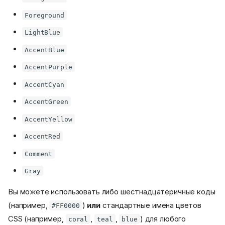
Foreground
LightBlue
AccentBlue
AccentPurple
AccentCyan
AccentGreen
AccentYellow
AccentRed
Comment
Gray
Вы можете использовать либо шестнадцатеричные коды
(например,
)
или
стандартные имена цветов
#FF0000
CSS (например,
,
,
) для любого
coral
teal
blue