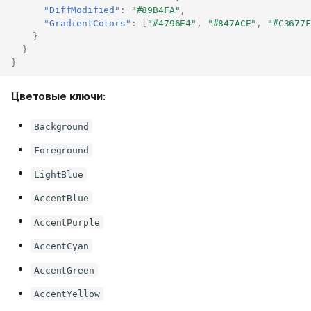
"DiffModified"
:
"#89B4FA"
,
"GradientColors"
:
[
"#4796E4"
,
"#847ACE"
,
"#C3677F
}
}
}
Цветовые ключи:
Background
Foreground
LightBlue
AccentBlue
AccentPurple
AccentCyan
AccentGreen
AccentYellow