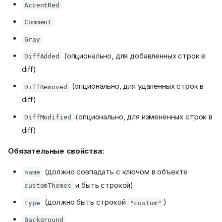
AccentRed
Comment
Gray
(опционально, для добавленных строк в
DiffAdded
diff)
(опционально, для удаленных строк в
DiffRemoved
diff)
(опционально, для измененных строк в
DiffModified
diff)
Обязательные свойства:
(должно совпадать с ключом в объекте
name
и быть строкой)
customThemes
(должно быть строкой
)
type
"custom"
Background