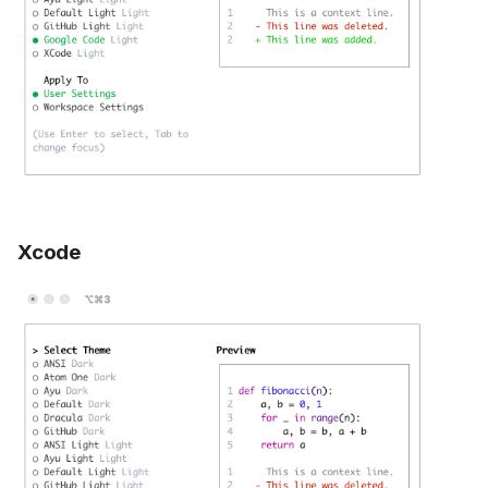
Доступные темы
Изменение тем
Сохранение темы
Пользовательские
цветовые темы
Xcode
Как определить
пользовательскую тему
Пример пользовательской
темы
Использование вашей
пользовательской темы
Темные темы
ANSI
Atom OneDark