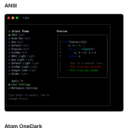
ANSI
Atom OneDark