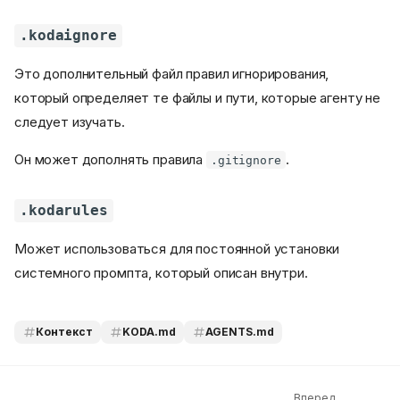
.kodaignore
Это дополнительный файл правил игнорирования,
который определяет те файлы и пути, которые агенту не
следует изучать.
Он может дополнять правила
.
.gitignore
.kodarules
Может использоваться для постоянной установки
системного промпта, который описан внутри.
Как создать
Автоматически
Вручную
Контекст
KODA.md
AGENTS.md
Другие файлы, безусловно
влияющие на контекст
.gitignore
Вперед