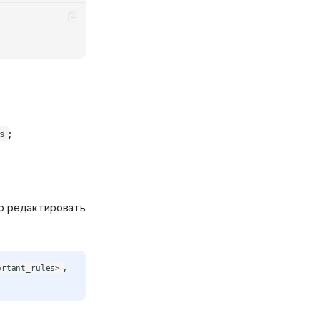
;
s
о редактировать
,
ortant_rules>