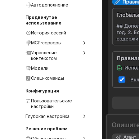
Автодополнение
Продвинутое
использование
История сессий
MCP-серверы
Примеры
Управление
подключения
контекстом
Контекст-провайдеры
Модели
Контекстные файлы
Слеш-команды
Сжатие контекста
Конфигурация
Пользовательские
настройки
Глубокая настройка
Файл config.yaml
Решение проблем
.kodaignore
Общие вопросы