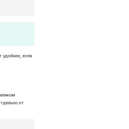
т удобнее, если
целиком
отдельно от