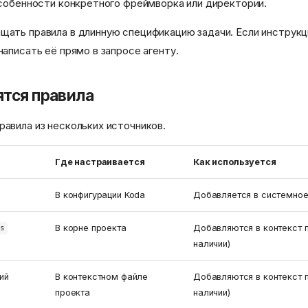
собенности конкретного фреймворка или директории.
щать правила в длинную спецификацию задачи. Если инструкц
написать её прямо в запросе агенту.
ятся правила
равила из нескольких источников.
Где настраивается
Как используется
В конфигурации Koda
Добавляется в системно
В корне проекта
Добавляются в контекст п
es
наличии)
ий
В контекстном файле
Добавляются в контекст п
проекта
наличии)