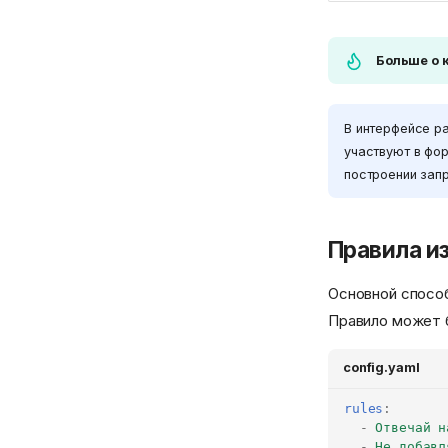
Больше о 
В интерфейсе р
участвуют в фо
построении зап
Правила и
Основной способ
Правило может 
config.yaml
rules
:
-
Отвечай н
-
Не добавл