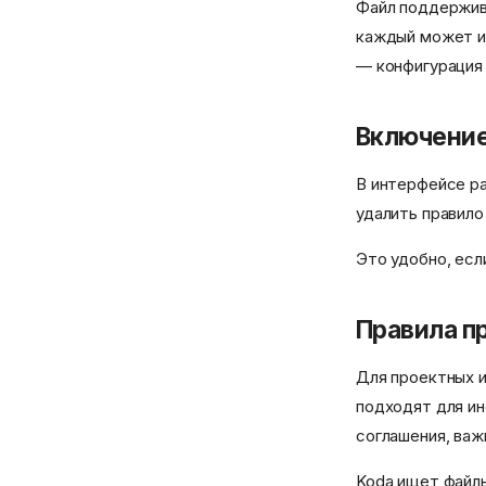
Файл поддержив
каждый может 
— конфигурация 
Включение
В интерфейсе р
удалить правило
Это удобно, есл
Правила п
Для проектных и
подходят для ин
соглашения, важ
Koda ищет файлы