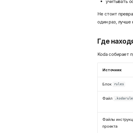
учитывать о
Не стоит превра
один раз, лучше 
Где наход
Koda собирает п
Источник
Блок
rules
Файл
.kodarul
Файлы инструкц
проекта