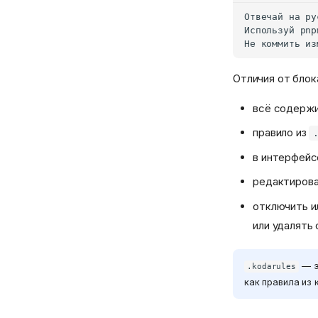
Отличия от бло
всё содержи
правило из
в интерфейс
редактирова
отключить и
или удалять 
— э
.kodarules
как правила из 