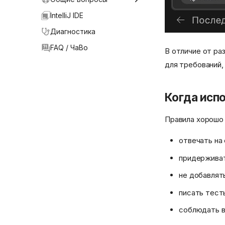
.kodarules
Авторизация
IntelliJ IDE
Prompt Files (.prompt)
Модели
Диагностика
Переменные в промптах
Автодополнение
FAQ / ЧаВо
В отличие от ра
Конфигурация
для требований,
Индексация
Когда исп
Telegram Remote
Режим чата
Правила хорошо
Режим агента
отвечать на
MCP-серверы
придерживат
не добавлят
писать тест
соблюдать в