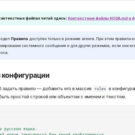
контекстных файлах читай здесь:
Контекстные файлы KODA.md и 
аздел
Правила
доступен только в режиме агента. При этом правила и
рмировании системного сообщения и для других режимов, если они ис
роса.
з конфигурации
 задать правило — добавить его в массив
в конфигура
rules
быть простой строкой или объектом с именем и текстом.
а русском языке.
яй новые зависимости без явной необходимости.