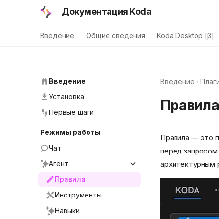
Документация Koda
Введение
Общие сведения
Koda Desktop [β]
Введение
Введение
Плаги
Установка
Правила
Первые шаги
Режимы работы
Правила — это 
Чат
перед запросом 
Агент
архитектурным р
Правила
Инструменты
Навыки