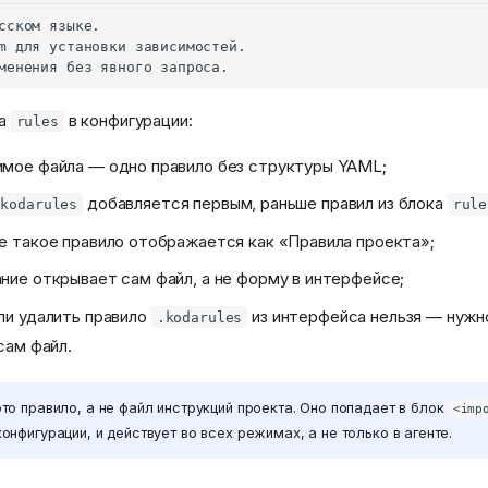
ка
в конфигурации:
rules
мое файла — одно правило без структуры YAML;
добавляется первым, раньше правил из блока
.kodarules
rule
е такое правило отображается как «Правила проекта»;
ние открывает сам файл, а не форму в интерфейсе;
ли удалить правило
из интерфейса нельзя — нужн
.kodarules
сам файл.
то правило, а не файл инструкций проекта. Оно попадает в блок
<imp
конфигурации, и действует во всех режимах, а не только в агенте.