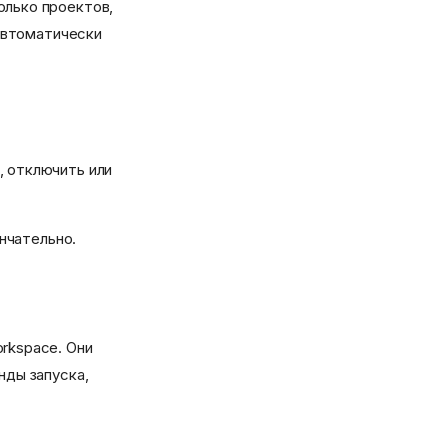
олько проектов,
автоматически
, отключить или
ончательно.
rkspace. Они
нды запуска,