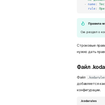
-
name
:
Тес
rule
:
При
Правила м
См. раздел о к
Строковые прави
нужно дать прав
Файл .koda
Файл
.kodarule
добавляется как
конфигурации.
.kodarules