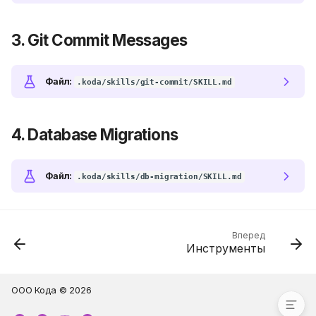
3. Git Commit Messages
Файл
:
.koda/skills/git-commit/SKILL.md
4. Database Migrations
Файл
:
.koda/skills/db-migration/SKILL.md
1. Создание React
компонентов
2. Python API Best Practices
Вперед
Инструменты
3. Git Commit Messages
4. Database Migrations
ООО Кода © 2026